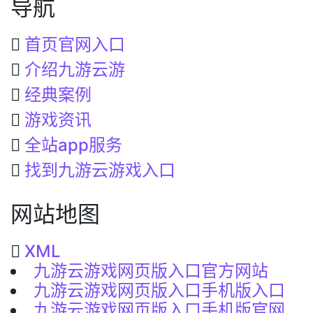
导航
首页官网入口
介绍九游云游
经典案例
游戏资讯
全站app服务
找到九游云游戏入口
网站地图
XML
九游云游戏网页版入口官方网站
九游云游戏网页版入口手机版入口
九游云游戏网页版入口手机版官网