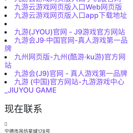
九游云游戏网页版入口Web网页版
九游云游戏网页版入口app下载地址
九游(JYOU)官网 - J9游戏官方网站
九游会J9·中国官网-真人游戏第一品
牌
九州网页版-九州(酷游·ku游)官方网
站
九游会(J9)官网 - 真人游戏第一品牌
九游 (中国)官方网站-九游游戏中心
_JIUYOU GAME
现在联系
宁德市吊仿星域178号