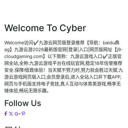
Welcome To Cyber
Welcome访问✔九游云网页版登录推荐【导航：baidu典
ag】九游云游2026最新版官网|登录|入口|网页版网址【j9-
cloudgaming.com】以下简称：九游云游戏入口✔正版官
网全站,全称:九游云游戏平台在线玩官网,稳定18年信誉推荐
安全.保障!极致体验！当天赋不努力时,努力就会胜过天赋.九
游云游戏网页版入口,会员登录后,进入全站入口并下载APP,
网页与手机版支持电子竞技,真人互动与体育类游戏,畅享无
缝体验,畅玩无限乐趣。
Follow Us