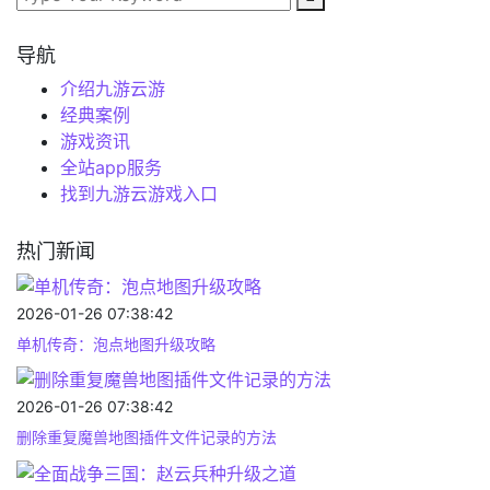
导航
介绍九游云游
经典案例
游戏资讯
全站app服务
找到九游云游戏入口
热门新闻
2026-01-26 07:38:42
单机传奇：泡点地图升级攻略
2026-01-26 07:38:42
删除重复魔兽地图插件文件记录的方法