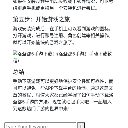
如果在安装过程中出现失败或卡顿等情况，可以考
虑重启手机或更换另一个安装包进行尝试。
第五步：开始游戏之旅
游戏安装完成后，在手机上可以看到游戏的图标。
打开游戏，进行账号注册、角色创建等相关操作，
就可以开始愉快的游戏之旅了。
总结
手动下载游戏可以更好地保护安全性和可靠性，而
且可以避免一些APP下载平台的烦恼。通过这篇文
章的教程，相信大家都已经掌握了如何手动下载洛
圣都5手游的方法。现在就动起手来吧，一起加入
到这款热门手游的世界中来！